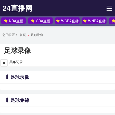
24直播网
☰
NBA直播
CBA直播
WCBA直播
WNBA直播
您的位置：
首页
>
足球录像
足球录像
共
条记录
0
足球录像
足球集锦