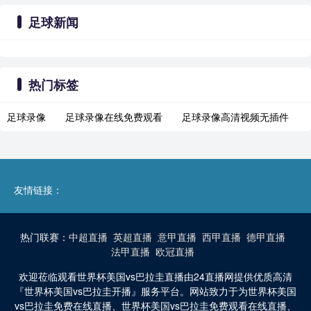
足球新闻
热门标签
足球录像
足球录像在线免费观看
足球录像高清视频无插件
友情链接：
热门联赛：
中超直播
英超直播
意甲直播
西甲直播
德甲直播
法甲直播
欧冠直播
欢迎莅临观看世界杯美国vs巴拉圭直播由24直播网提供优质高清
『世界杯美国vs巴拉圭开播』服务平台。网站致力于为世界杯美国
vs巴拉圭免费在线直播、世界杯美国vs巴拉圭免费观看在线直播、